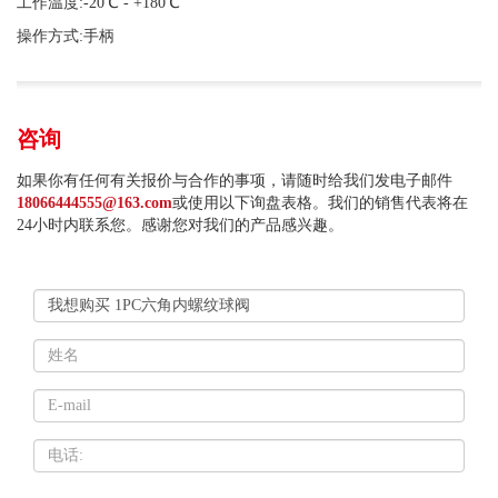
工作温度
:-20℃ - +180℃
操作方式
:
手柄
咨询
如果你有任何有关报价与合作的事项，请随时给我们发电子邮件
18066444555@163.com
或使用以下询盘表格。我们的销售代表将在
24小时内联系您。感谢您对我们的产品感兴趣。