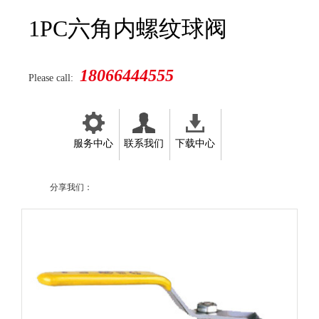
1PC六角内螺纹球阀
18066444555
Please call:
服务中心
联系我们
下载中心
分享我们：