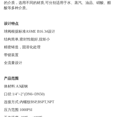
的介质，选用不同的材质
,
可分别适用于水、蒸汽、油品、硝酸、醋
酸等多种介质。
设计特点
球阀根据标准
ASME B16.34
设计
结构简单
,
密封性能好
,
扭矩小
精密铸造，固溶化处理
带锁装置
全流量设计
产品范围
体材料
:A3
碳钢
口径
:1/4"~2"(DN6~DN50)
连接方式
:
内螺纹
BSP,BSPT,NPT
压力范围
:1000PSI