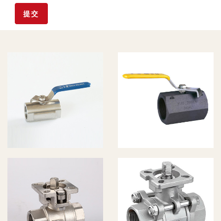
1PC广式内
1PC六角内
螺纹球阀
螺纹球阀
2PC高平台
3PC高平台
内螺纹球阀
内螺纹球阀