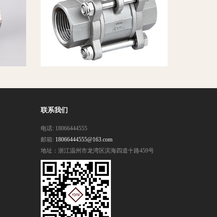
联系我们
电话: 18066444555
邮箱:
18066444555@163.com
地址：浙江温州市龙湾区滨海四道十路459号