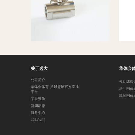
关于远大
华体会
公司简介
气动球阀
华体会体育-足球篮球官方直播
法兰闸截
平台
螺纹闸截
荣誉资质
新闻动态
服务中心
联系我们