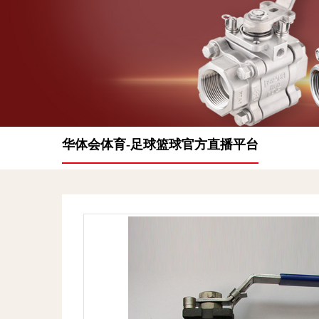
华体会体育-足球篮球官方直播平台