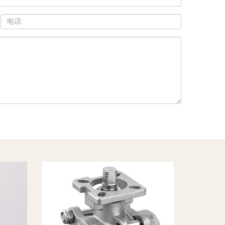
纹
3PC高平台内螺纹
球阀