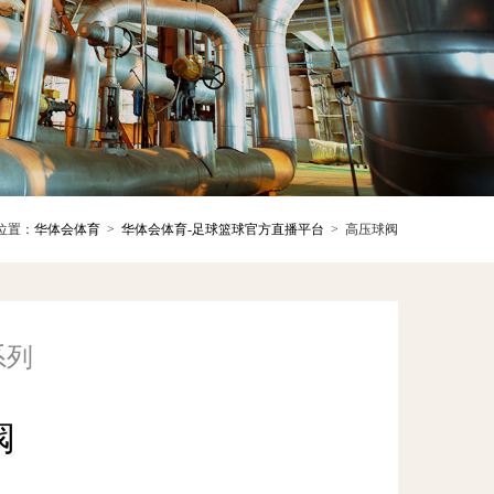
位置：
华体会体育
>
华体会体育-足球篮球官方直播平台
> 高压球阀
系列
阀