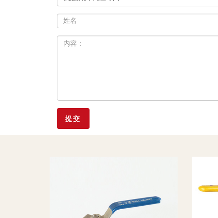
1PC广式内螺纹球
1
阀