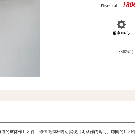
180
Please call:
服务中心
分享我们
通道的球体作启闭件，球体随阀杆转动实现启闭动作的阀门。球阀的启闭