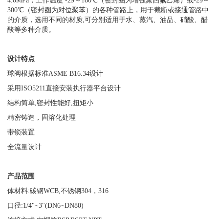
4.0MPa，工作温度 -29～180℃（密封圈为增强聚四氟乙烯）或-29～
300℃（密封圈为对位聚苯）的各种管路上，用于截断或接通管路中
的介质，选用不同的材质,可分别适用于水、蒸汽、油品、硝酸、醋
酸等多种介质。
设计特点
球阀根据标准
ASME B16.34设计
采用
ISO5211直接安装执行器平台设计
结构简单
,密封性能好,扭矩小
精密铸造，固溶化处理
带锁装置
全流量设计
产品范围
体材料
:碳钢WCB,不锈钢304，316
口径
:1/4"~3"(DN6~DN80)